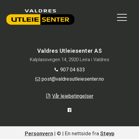
Valdres Utleiesenter AS
Kalplassvegen 14, 2920 Leira i Valdres
907 04 633
post@valdresutleiesenter.no
Vår leiebetingelser
Personvern
| © | En nettside fra
Støyp