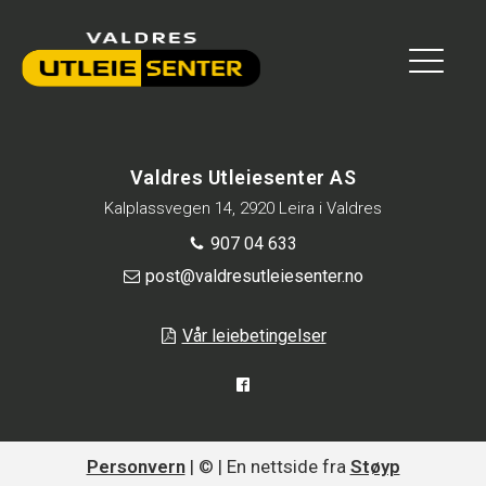
Valdres Utleiesenter AS
Kalplassvegen 14, 2920 Leira i Valdres
907 04 633
post@valdresutleiesenter.no
Vår leiebetingelser
Personvern
| © | En nettside fra
Støyp