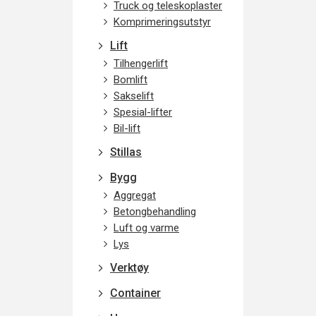
Truck og teleskoplaster
Komprimeringsutstyr
Lift
Tilhengerlift
Bomlift
Sakselift
Spesial-lifter
Bil-lift
Stillas
Bygg
Aggregat
Betongbehandling
Luft og varme
Lys
Verktøy
Container