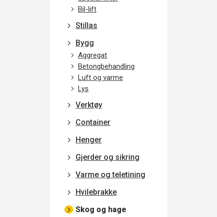
Bil-lift
Stillas
Bygg
Aggregat
Betongbehandling
Luft og varme
Lys
Verktøy
Container
Henger
Gjerder og sikring
Varme og teletining
Hvilebrakke
Skog og hage