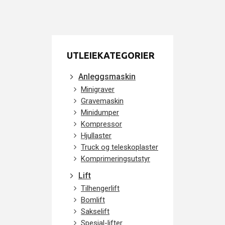
UTLEIEKATEGORIER
Anleggsmaskin
Minigraver
Gravemaskin
Minidumper
Kompressor
Hjullaster
Truck og teleskoplaster
Komprimeringsutstyr
Lift
Tilhengerlift
Bomlift
Sakselift
Spesial-lifter