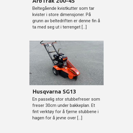
ArbTrak 200-45
Beltegående kvistkutter som tar
kvister i store dimensjoner. På
grunn av beltedriften er denne fin å
ta med seg ut i terrenget […]
Husqvarna SG13
En passelig stor stubbefreser som
freser 30cm under bakkeplan. Et
fint verktøy for å fjerne stubbene i
hagen for å jevne over […]